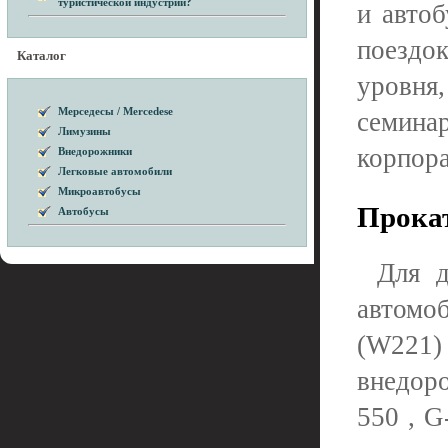
туристической индустрии?
и авто
поездо
Каталог
уровня
Мерседесы / Mercedese
семин
Лимузины
корпора
Внедорожники
Легковые автомобили
Микроавтобусы
Прокат
Автобусы
Для д
автомо
(W221)
внедоро
550 , G