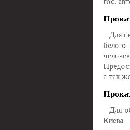
гос. ав
Прокат
Для с
белого
челов
Предос
а так ж
Прокат
Для о
Киева 