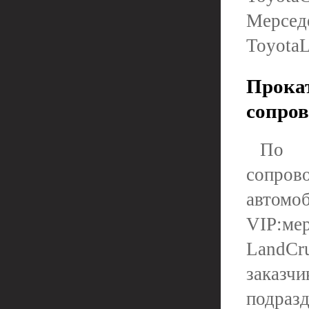
Мерс
ToyotaL
Прокат
сопров
По 
сопров
автомо
VIP:ме
LandCr
заказ
подраз