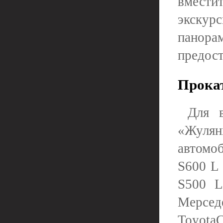
вмест
экскур
панор
предост
Прокат
Для в
«Жуля
автомо
S600 L
S500 L
Мерсед
Toyota