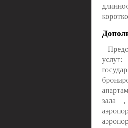
длинн
коротк
Допол
Предо
услуг:
госуда
бронир
апартам
зала 
аэропо
аэропо