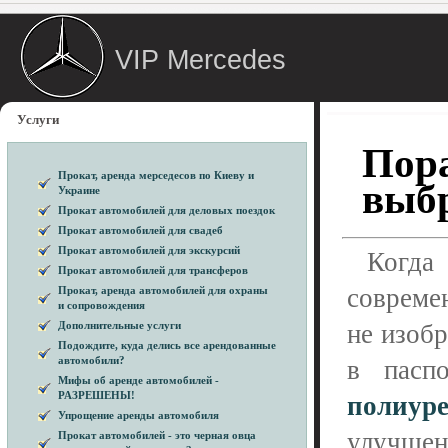
VIP Mercedes
Услуги
Пора
Прокат, аренда мерседесов по Киеву и
выб
Украине
Прокат автомобилей для деловых поездок
Прокат автомобилей для свадеб
Прокат автомобилей для экскурсий
Когда
Прокат автомобилей для трансферов
совреме
Прокат, аренда автомобилей для охраны
и сопровождения
Дополнительные услуги
не изобр
Подождите, куда делись все арендованные
автомобили?
в пасп
Мифы об аренде автомобилей -
РАЗРЕШЕНЫ!
полиур
Упрощение аренды автомобиля
улучше
Прокат автомобилей - это черная овца