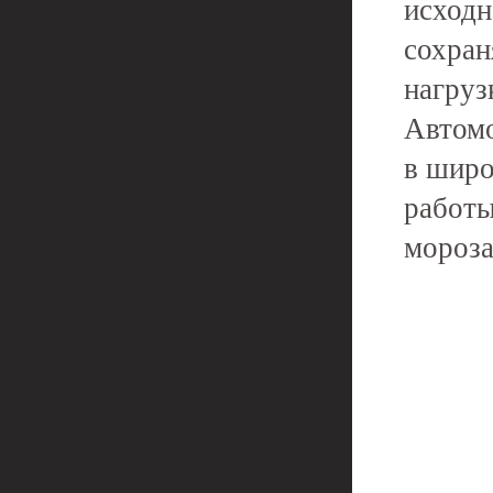
исходн
сохран
нагруз
Автомо
в широ
работы
мороза