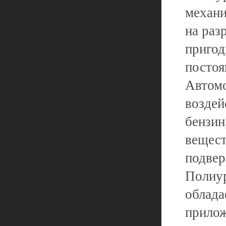
механи
на раз
пригод
постоя
Автомо
воздей
бензин
вещест
подвер
Полиур
облада
прилож