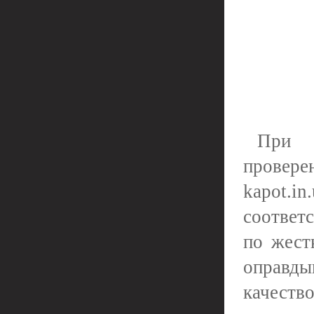
При з
провер
kapot.in
соответ
по жест
оправды
качество