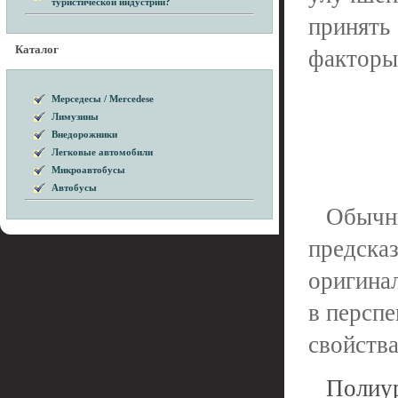
туристической индустрии?
принять
Каталог
факторы
Мерседесы / Mercedese
Лимузины
Внедорожники
Легковые автомобили
Микроавтобусы
Автобусы
Обыч
предск
оригина
в персп
свойств
Полиур