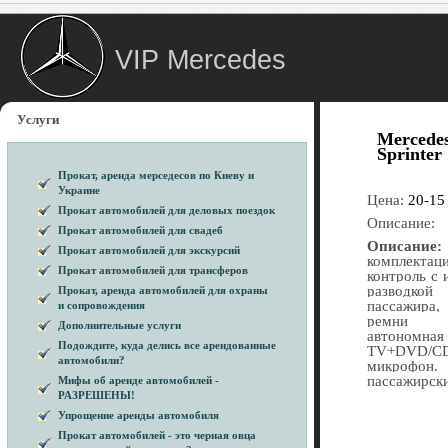
VIP Mercedes
Услуги
Mercede
Sprinter
Прокат, аренда мерседесов по Киеву и
Украине
Цена:
20-15
Прокат автомобилей для деловых поездок
Описание:
Прокат автомобилей для свадеб
Описание:
Прокат автомобилей для экскурсий
комплекта
Прокат автомобилей для трансферов
контроль с 
разводко
Прокат, аренда автомобилей для охраны
пассажира,
и сопровождения
ремни бе
Дополнительные услуги
автоно
Подождите, куда делись все арендованные
TV+DVD/CD
автомобили?
микро
пассажирски
Мифы об аренде автомобилей -
РАЗРЕШЕНЫ!
Упрощение аренды автомобиля
Прокат автомобилей - это черная овца